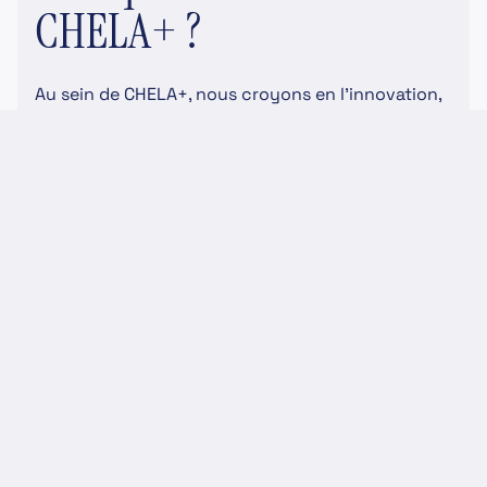
CHELA+ ?
Au sein de CHELA+, nous croyons en l'innovation,
la réactivité et la proximité. Notre culture
d'entreprise est basée sur :
🛰 Innovation :
Nous encourageons constamment la mise à jour
de nos compétences et l'adoption des dernières
technologies.
🚀 Réactivité :
Dans un marché global et compétitif, notre
réactivité est essentielle pour servir au mieux nos
clients et nos collaborateurs(trices).
🤝 Proximité :