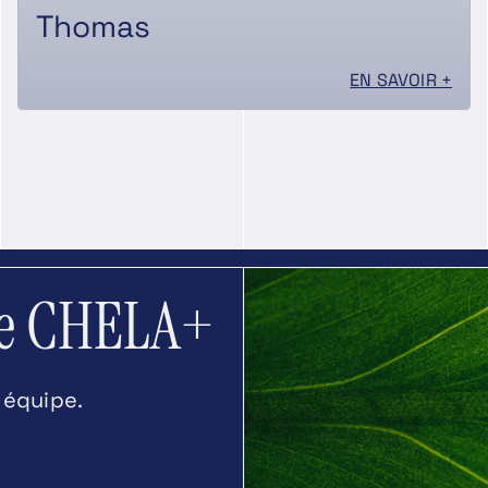
Thomas
EN SAVOIR +
re CHELA+
 équipe.