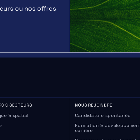
eurs ou nos offres
RS & SECTEURS
NOUS REJOINDRE
ue & spatial
Candidature spontanée
e
Formation & développemen
carrière